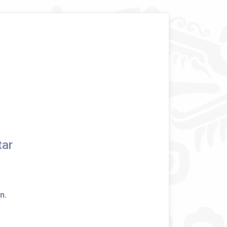
tar
n.